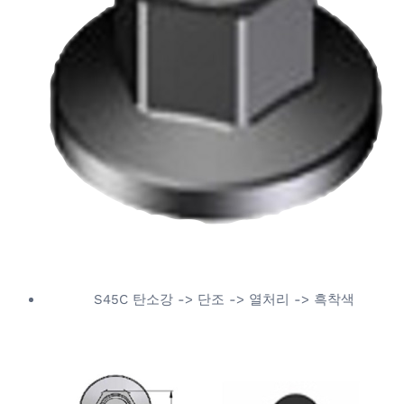
S45C 탄소강 -> 단조 -> 열처리 -> 흑착색