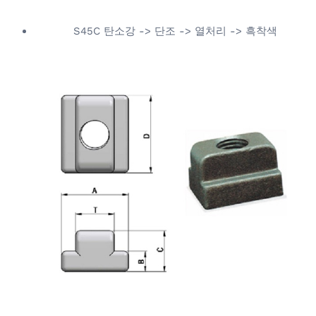
S45C 탄소강 -> 단조 -> 열처리 -> 흑착색